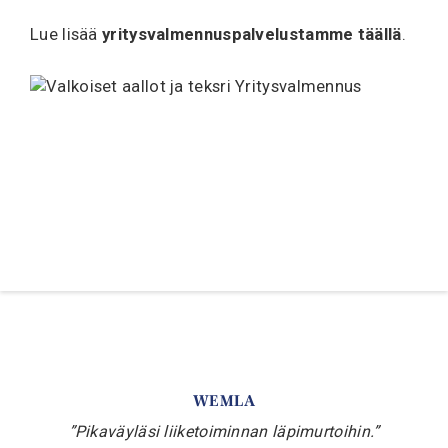
Lue lisää
yritysvalmennuspalvelustamme täällä
.
WEMLA
”Pikaväyläsi liiketoiminnan läpimurtoihin.”